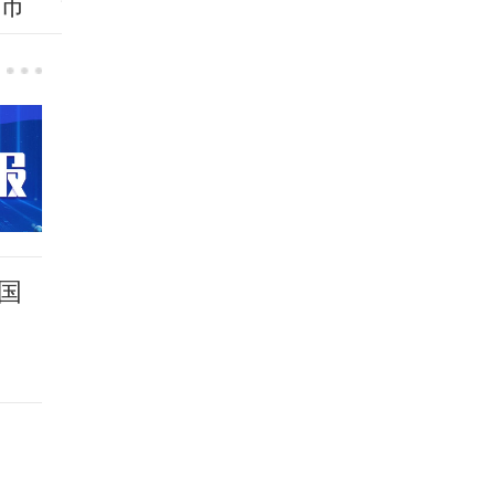
汇市
货币
大宗
科创
区域
同业
国