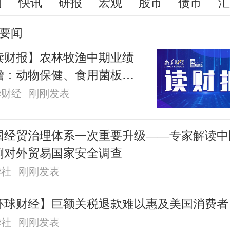
闻
快讯
研报
宏观
股市
债市
要闻
读财报】农林牧渔中期业绩
瞻：动物保健、食用菌板块
绩较好 生猪养殖业绩承压
华财经
刚刚发表
国经贸治理体系一次重要升级——专家解读中
例对外贸易国家安全调查
华社
刚刚发表
环球财经】巨额关税退款难以惠及美国消费者
华社
刚刚发表