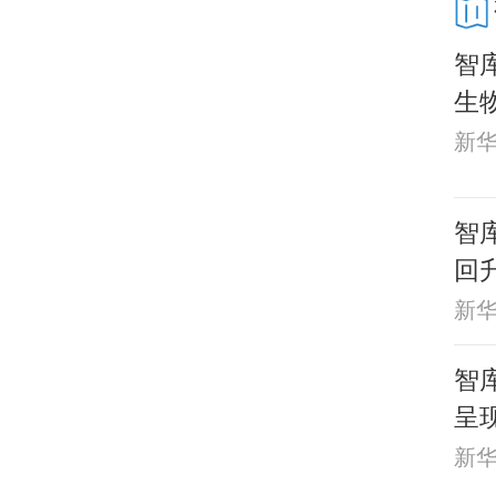
智
生
新
智库
回
新
智
呈
新