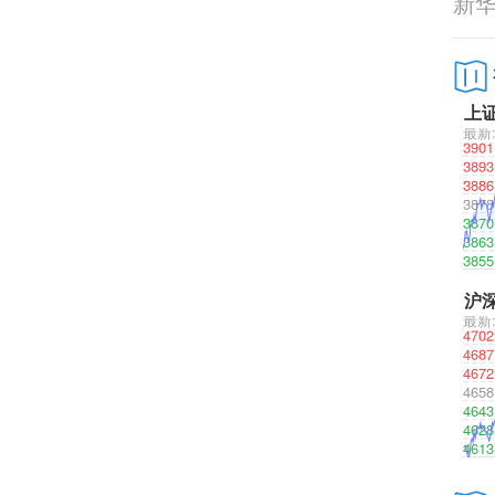
新
上
沪深