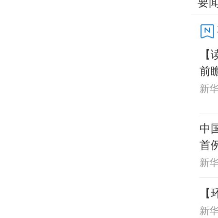
要
【
前
业
新
中
首
新
【
新