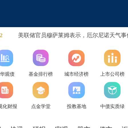
2
美联储官员穆萨莱姆表示，厄尔尼诺天气事
能带来新的供应冲击；预计通胀持续高于目
可能性加大，在最近的FOMC会议上倾向于
息。
新华观债
基金排行榜
城市经济榜
上市公司榜
视化财报
点金学堂
投教基地
中债实质绿