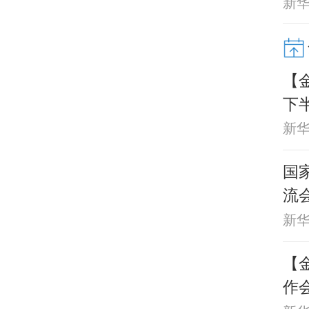
新
【
下
新
国
流
新
【
作