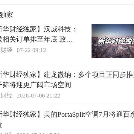
独家
新华财经独家】汉威科技：
线相关订单排至年底 政策
利仍处于释放期
华财经
07-22 09:12
新华财经独家】建龙微纳：多个项目正同步推
子筛将迎更广阔市场空间
华财经
2026-07-06 21:22
华财经独家】美的PortaSplit空调7月将迎百
货