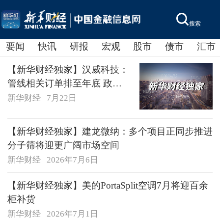
搜索
要闻
快讯
研报
宏观
股市
债市
汇市
【新华财经独家】汉威科技：
管线相关订单排至年底 政策
红利仍处于释放期
新华财经
7月22日
【新华财经独家】建龙微纳：多个项目正同步推进
分子筛将迎更广阔市场空间
新华财经
2026年7月6日
【新华财经独家】美的PortaSplit空调7月将迎百余
柜补货
新华财经
2026年7月1日