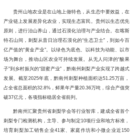
贵州山地农业是在山地上做特色，从生态中要效益，在
产业链上发展差异化农业，实现生态富民。贵州以生态优先
原则，进行治山养山，通过石漠化治理与产业结合。在喀斯
特石山间，刺梨从昔日治理石漠化的“生态卫士”，到如今百
亿产值的“黄金产业”。以绿色为底色、以科技为动能、以市
场为舞台，推动山区农业可持续发展。从无人问津的“酸果
子”到乡村振兴的“甜蜜产业”，黔南州刺梨产业实现了跨越式
发展。截至2025年底，黔南州刺梨种植面积达51.25万亩，
占全省总面积的32.8%，鲜果年产量20.36万吨，综合产值突
破37亿元，各项指标稳居全省前列。
黔南州汇聚贵州省刺梨学会等行业智库，建成全省首个
刺梨专门检测机构，主导、参与制定10项行业和地方标准，
培育刺梨加工销售企业41家、家庭作坊和小微企业近150