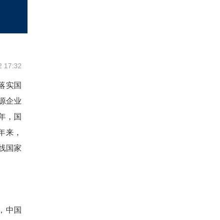
2 17:32
落实国
源企业
年，国
年来，
线国家
，中国