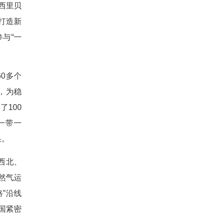
巴西里贝
打造新
与“一
0多个
倍，为稳
了100
“一带一
果。
西北、
然气运
”沿线
国紧密