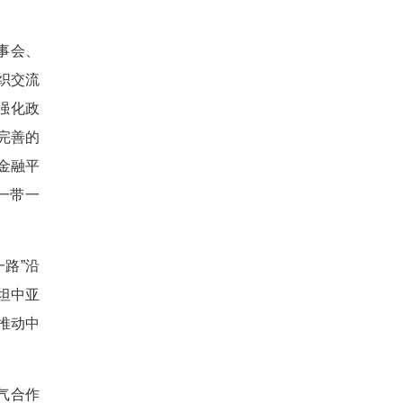
事会、
织交流
强化政
完善的
金融平
一带一
路”沿
坦中亚
推动中
气合作