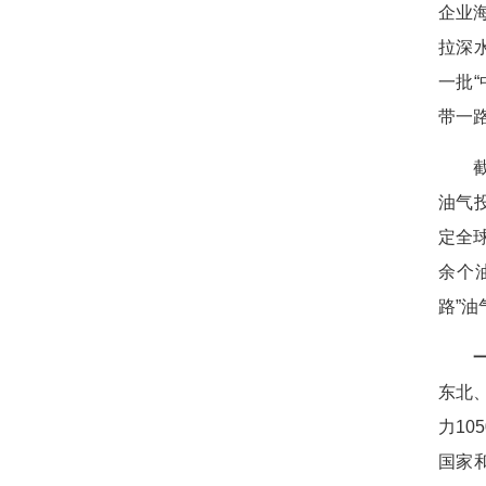
企业海
拉深
一批
带一
油气投
定全球
余个油
路”
东北
力1
国家