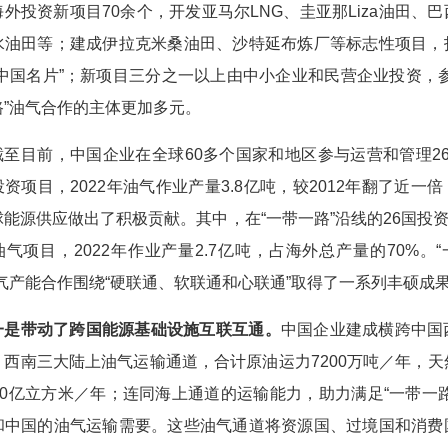
外投资新项目70余个，开发亚马尔LNG、圭亚那Liza油田、
水油田等；建成伊拉克米桑油田、沙特延布炼厂等标志性项目，
“中国名片”；新项目三分之一以上由中小企业和民营企业投资，参
路”油气合作的主体更加多元。
截至目前，中国企业在全球60多个国家和地区参与运营和管理26
资项目，2022年油气作业产量3.8亿吨，较2012年翻了近一
能源供应做出了积极贡献。其中，在“一带一路”沿线的26国投资
气项目，2022年作业产量2.7亿吨，占海外总产量的70%。
油气产能合作围绕“硬联通、软联通和心联通”取得了一系列丰硕成
一是带动了跨国能源基础设施互联互通。
中国企业建成横跨中国
、西南三大陆上油气运输通道，合计原油运力7200万吨／年，天
050亿立方米／年；连同海上通道的运输能力，助力满足“一带一路
和中国的油气运输需要。这些油气通道将资源国、过境国和消费