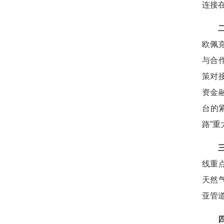
连接
欧佩
与合
策对
资金
台的
路”
线重
天然
亚管