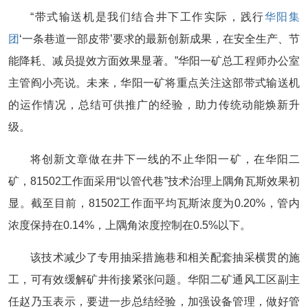
“带式输送机是我们结合井下工作实际，践行
华阳集
团
‘一条巷道一部皮带’要求的最新创新成果，在安全生产、节
能降耗、减员提效方面效果显著。”华阳一矿总工程师办公室
主管阎小亮说。未来，华阳一矿将重点关注这部带式输送机
的运作情况，总结可供推广的经验，助力传统动能焕新升
级。
将创新文章做在井下一线的不止华阳一矿，在华阳二
矿，81502工作面采用“以管代巷”技术治理上隅角瓦斯效果初
显。截至目前，81502工作面平均瓦斯浓度为0.20%，管内
浓度保持在0.14%，上隅角浓度控制在0.5%以下。
该技术减少了专用抽采措施巷和相关配套抽采横贯的施
工，可有效缓解矿井衔接紧张问题。华阳二矿通风工区副主
任赵乃玉表示，要进一步总结经验，加强设备管理，做好管