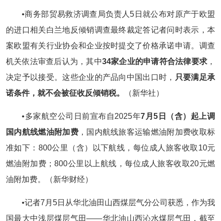
•商务部贸易救济调查局负责人5日就公布对原产于欧盟
的进口相关白兰地反倾销调查最终裁定答记者问时表示，本
案欧盟有关行业协会和企业按时提交了价格承诺申请。调查
机关依法审查后认为，其中
34家企业的申请符合法律要求
，
决定予以接受。这些企业的产品向中国出口时，
只要满足承
诺条件，就不会被征收反倾销税。
（新华社）
•多家航空公司日前宣布自2025年
7月5日（含）起上调
国内航线燃油附加费
，国内航线旅客运输燃油附加费收取标
准如下：800公里（含）以下航线，每位成人旅客收取10元
燃油附加费；800公里以上航线，每位成人旅客收取20元燃
油附加费。（新华财经）
•记者7月5日从华北油田山西煤层气分公司获悉，作为我
国最大中浅层煤层气田——华北油山西沁水煤层气田，截至