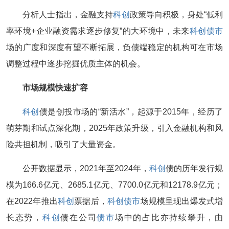
分析人士指出，金融支持
科创
政策导向积极，身处“低利
率环境+企业融资需求逐步修复”的大环境中，未来
科创
债市
场的广度和深度有望不断拓展，负债端稳定的机构可在市场
调整过程中逐步挖掘优质主体的机会。
市场规模快速扩容
科创
债是创投市场的“新活水”，起源于2015年，经历了
萌芽期和试点深化期，2025年政策升级，引入金融机构和风
险共担机制，吸引了大量资金。
公开数据显示，2021年至2024年，
科创
债的历年发行规
模为166.6亿元、2685.1亿元、7700.0亿元和12178.9亿元；
在2022年推出
科创
票据后，
科创
债市
场规模呈现出爆发式增
长态势，
科创
债在公司
债市
场中的占比亦持续攀升，由