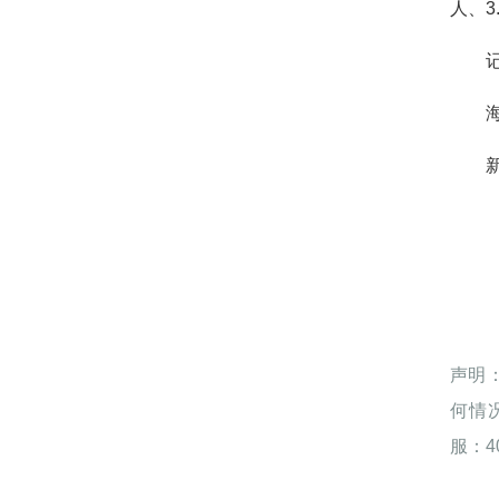
人、3
声明
何情
服：40