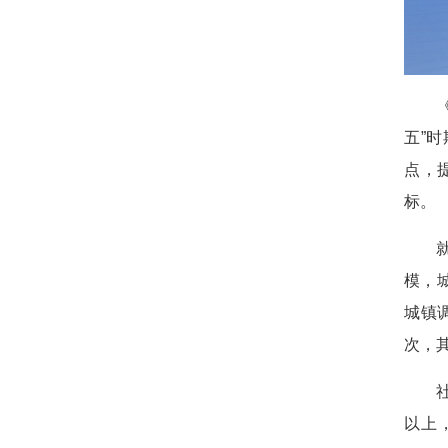
五”
点，
标。
模，
城镇
次，其
以上