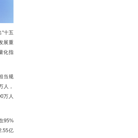
“十五
发展重
量化指
相当规
万人，
0万人
95%
55亿