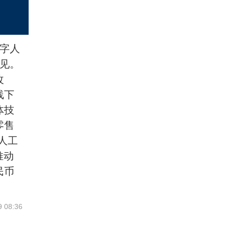
字人
见。
改
线下
体技
零售
人工
推动
民币
9 08:36