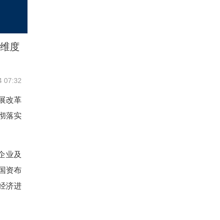
三维度
4 07:32
展改革
彻落实
企业及
国资布
经济进