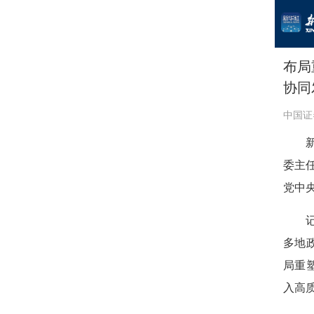
布局
协同
中国证
委主
党中
多地
局重
入高