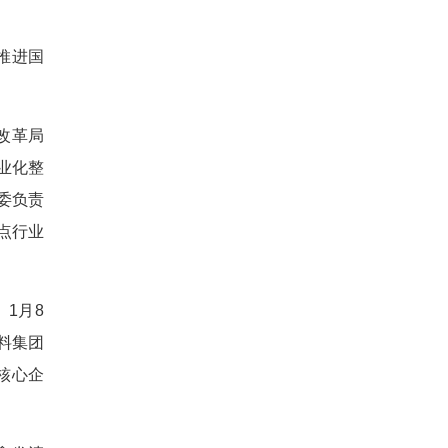
推进国
改革局
业化整
委负责
点行业
1月8
料集团
核心企