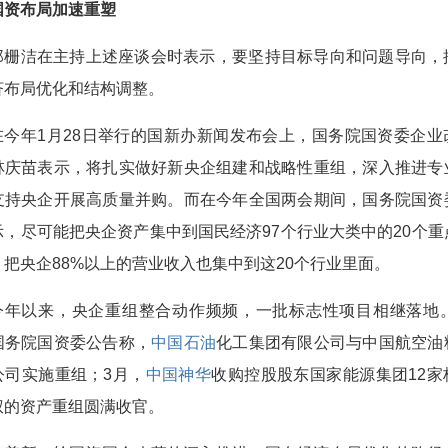
国资布局加速重塑
郑栅洁在主持上述座谈会时表示，要坚持目标导向和问题导向，
济布局优化和结构调整。
在今年1月28日举行的国新办新闻发布会上，国务院国资委企业
林庆苗表示，将扎实做好新央企组建和战略性重组，深入推进专
支持央企开展高质量并购。而在今年全国两会期间，国务院国资
示，尽可能把央企资产集中到国民经济97个行业大类中的20个重
，把央企88%以上的营业收入也集中到这20个行业里面。
今年以来，央企重组整合动作频频，一批标志性项目相继落地。
国务院国资委公告称，
中国石油
化工集团有限公司与中国航空油
公司实施重组；3月，
中国神华
收购控股股东国家能源集团12家
权的资产重组圆满收官。