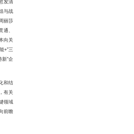
愈发清
组与战
周丽莎
贯通、
本向关
+”三
新”企
化和结
，有关
键领域
向前瞻