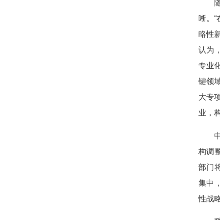
晰。
略性
认为
专业
键领
大专
业，
构调
部门
集中
性战