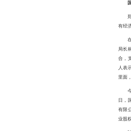
有经
局长
合，
人表
里面
日，
有限
业股