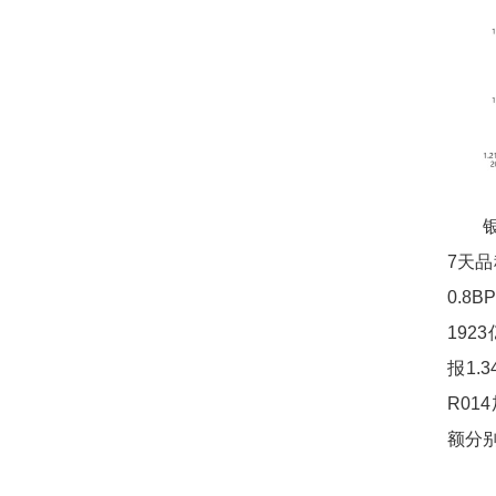
7天品
0.8
192
报1.
R01
额分别