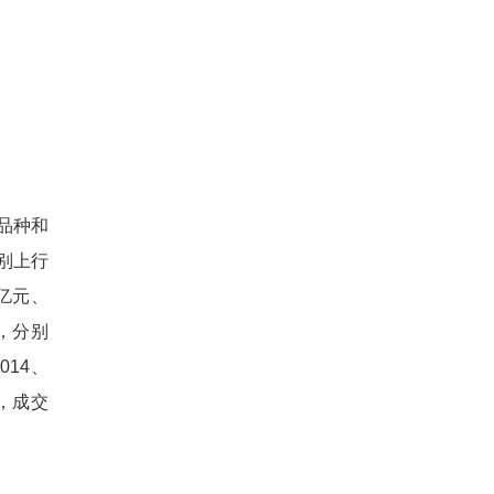
品种和
分别上行
0亿元、
平，分别
014、
%，成交