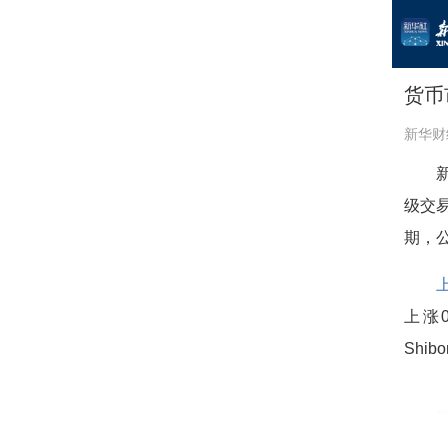
货币
新华财
级交
期，公
上涨0
Shib