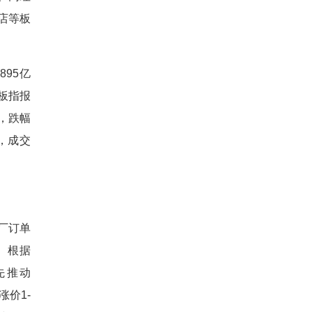
店等板
895亿
业板指报
点，跌幅
%，成交
厂订单
。根据
先推动
涨价1-