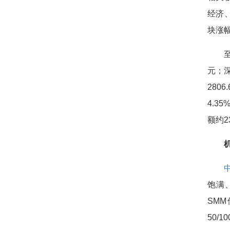
经济
块涨
元；深
280
4.3
额约2
饱满
SM
50/