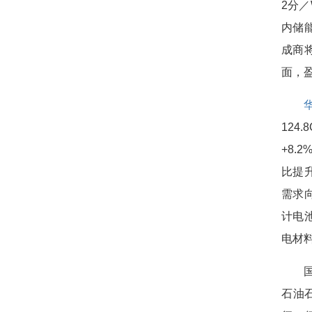
2分
内储
成商
面，
124
+8.
比提
需求
计电
电材
石油