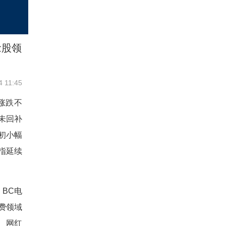
念股领
4 11:45
涨跌不
在未回补
初小幅
指延续
BC电
费领域
、网红