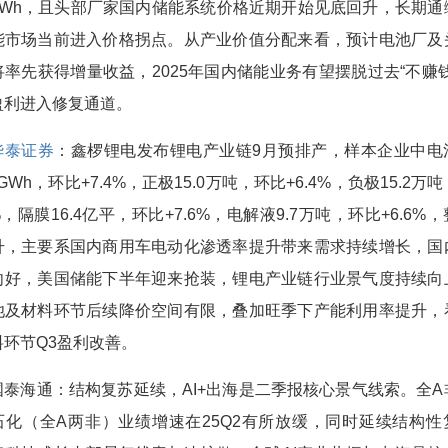
／Wh，且头部厂家国内储能系统价格近期开始见底回升，长期通
能市场当前进入价格拐点。从产业价值分配来看，预计电池厂及
将率先获得增量收益，2025年国内储能业务有望摆脱过去“不赚钱
盈利进入修复通道。
华泰证券
：鑫椤锂电发布锂电产业链9月预排产，样本企业中电
.8GWh，环比+7.4%，正极15.0万吨，环比+6.4%，负极15.2万
2%，隔膜16.4亿平，环比+7.6%，电解液9.7万吨，环比+6.6%
升，主要系国内商用车电动化渗透率提升带来需求持续增长，国
向好，美国储能下半年迎来抢装，锂电产业链行业景气度持续向
池及材料环节后续降价空间有限，叠加旺季下产能利用率提升，
料环节Q3盈利改善。
国泰海通：结构复苏延续，AI+出海是二季报核心景气线索。全A
石化（全A两非）业绩增速在25Q2有所放缓，同时延续结构性