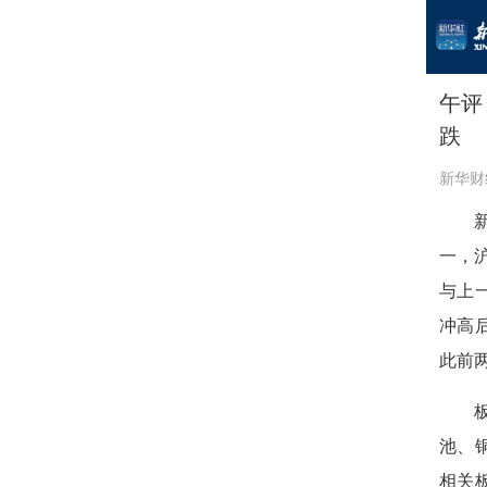
午评
跌
新华财
一，沪
与上
冲高
此前
池、
相关