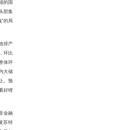
缩的国
头部集
”的局
池排产
吨，环比
，整体环
内大储
上。预
看好锂
非金融
复苏特