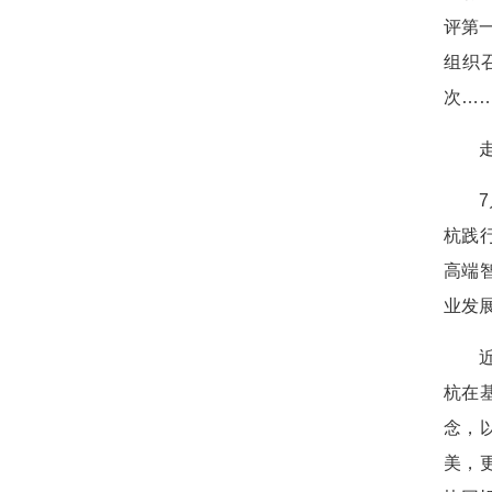
评第
组织召
次…
杭践
高端
业发
杭在
念，
美，