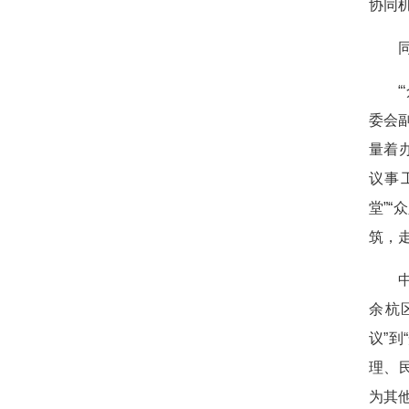
协同
委会
量着
议事
堂”
筑，
余杭
议”
理、
为其