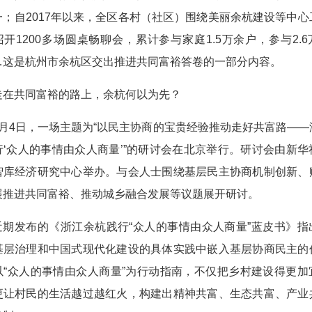
一；自2017年以来，全区各村（社区）围绕美丽余杭建设等中心
开1200多场圆桌畅聊会，累计参与家庭1.5万余户，参与2.
…这是杭州市余杭区交出推进共同富裕答卷的一部分内容。
走在共同富裕的路上，余杭何以为先？
7月4日，一场主题为“以民主协商的宝贵经验推动走好共富路——
行‘众人的事情由众人商量’”的研讨会在北京举行。研讨会由新华
智库经济研究中心举办。与会人士围绕基层民主协商机制创新、
展推进共同富裕、推动城乡融合发展等议题展开研讨。
近期发布的《浙江余杭践行“众人的事情由众人商量”蓝皮书》指
基层治理和中国式现代化建设的具体实践中嵌入基层协商民主的
以“众人的事情由众人商量”为行动指南，不仅把乡村建设得更加
更让村民的生活越过越红火，构建出精神共富、生态共富、产业