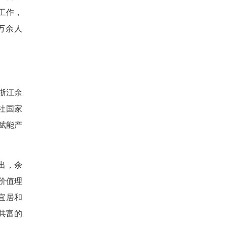
工作，
6万余人
浙江余
社国家
赋能产
出，余
价值理
宜居和
共富的