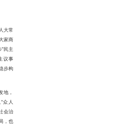
人大常
大家商
”民主
生议事
稳步构
发地，
“众人
社会治
局，也
。