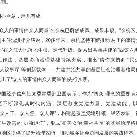
机制。
同心合意，庶几有成。
“‘众人的事情由众人商量’在余杭已蔚然成风、成果丰硕。”余杭区
副主任沈洪相介绍说，20多年来，余杭坚持不懈推动“村里的事情
办”在之江大地落地生根、迭代升级。探索出共商共建的“四议六步
工作法，基层协商治理基础持续夯实，推出“请你来协商”“民
“众人议事厅”等创新载体……共建共治共享的基层社会治理新格局
走出了“众人的事情由众人商量”的先行实践。
中国经济信息社党委常委邢卫国表示，作为“两众”理念的重要萌
区不断深化其时代内涵，深层激发党建力量、党建动能，以
到“众人干、众人督、众人评”，构建起覆盖党建引领、经济发展、
民生改善的“协商矩阵”，形成“和美众治·幸福共享”的基层治理格
他地区提供了提升治理效能、推动城乡社会协同发展的实践样本