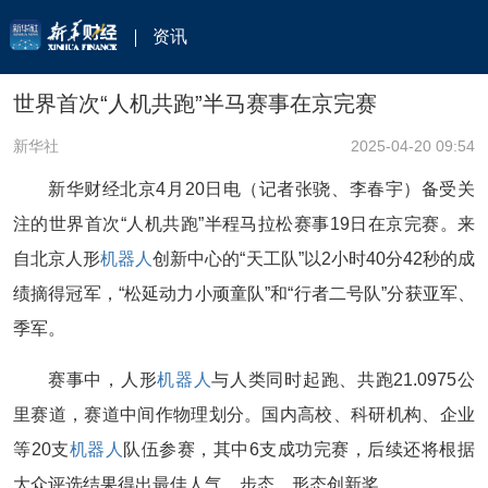
资讯
世界首次“人机共跑”半马赛事在京完赛
新华社
2025-04-20 09:54
新华财经北京4月20日电（记者张骁、李春宇）备受关
注的世界首次“人机共跑”半程马拉松赛事19日在京完赛。来
自北京人形
机器人
创新中心的“天工队”以2小时40分42秒的成
绩摘得冠军，“松延动力小顽童队”和“行者二号队”分获亚军、
季军。
赛事中，人形
机器人
与人类同时起跑、共跑21.0975公
里赛道，赛道中间作物理划分。国内高校、科研机构、企业
等20支
机器人
队伍参赛，其中6支成功完赛，后续还将根据
大众评选结果得出最佳人气、步态、形态创新奖。