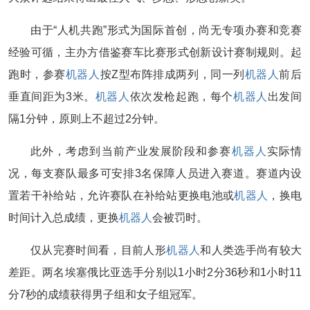
由于“人机共跑”形式为国际首创，尚无专项办赛和竞赛
经验可循，主办方借鉴赛车比赛形式创新设计赛制规则。起
跑时，参赛
机器人
按Z型布阵排成两列，同一列
机器人
前后
垂直间距为3米。
机器人
依次发枪起跑，每个
机器人
出发间
隔1分钟，原则上不超过2分钟。
此外，考虑到当前产业发展阶段和参赛
机器人
实际情
况，每支赛队最多可安排3名保障人员进入赛道。赛道内设
置若干补给站，允许赛队在补给站更换电池或
机器人
，换电
时间计入总成绩，更换
机器人
会被罚时。
仅从完赛时间看，目前人形
机器人
和人类选手尚有较大
差距。两名埃塞俄比亚选手分别以1小时2分36秒和1小时11
分7秒的成绩获得男子组和女子组冠军。