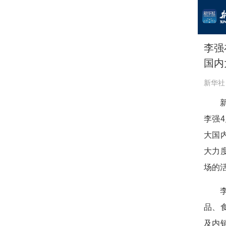
李强
国内
新华社
李强
大国
大力
场的
品、
及内