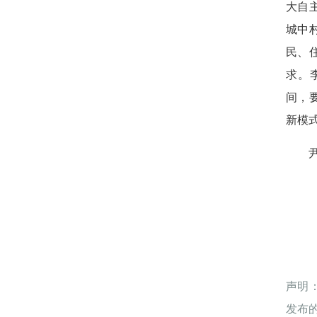
大自
城中
民、
求。
间，
新模
声明
发布的