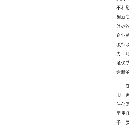
不利
创新
外标
企业
项行
力、
足优
造新
用、
住公
房用
手。