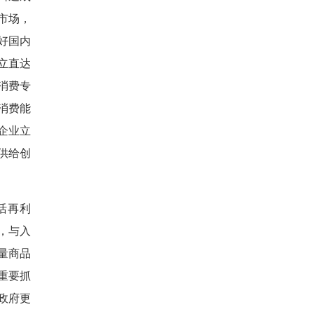
市场，
好国内
立直达
消费专
消费能
企业立
供给创
活再利
，与入
量商品
重要抓
政府更