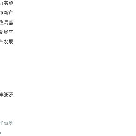
力实施
市新市
住房需
发展空
产发展
幸骊莎
平台所
5