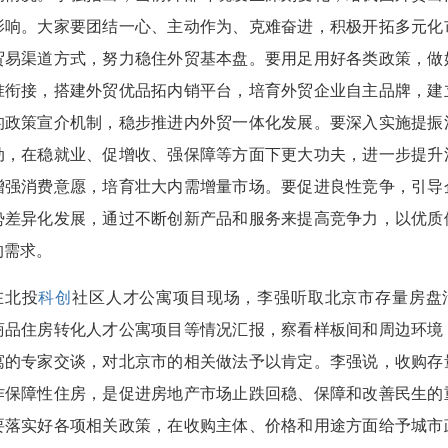
影响。大家要团结一心、主动作为、克难奋进，积极开拓多元化
贸易渠道方式，努力稳住外贸基本盘。要用足用好各类政策，做
准衔接，搭建外贸优品拓内销平台，培育外贸企业自主品牌，建
的政策宣介机制，稳步推进内外贸一体化发展。要深入实施提振
动，在稳就业、促增收、强保障等方面下更大功夫，进一步提升
增强消费意愿，培育壮大内需增量市场。要促进良性竞争，引导
势差异化发展，通过不断创新产品和服务来提高竞争力，以优质
的需求。
在北投
科创
社区人才公寓项目现场，李强听取北京市存量房盘
商品住房转化人才公寓项目等情况汇报，察看样板间和周边环境
寓的专家交谈，对北京市的相关做法予以肯定。李强说，收购存
作保障性住房，是促进房地产市场止跌回稳、保障和改善民生的
要落实好各项相关政策，在收购主体、价格和用途方面给予城市