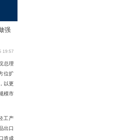
做强
5 19:57
院总理
方位扩
，以更
规模市
轻工产
品出口
口造成