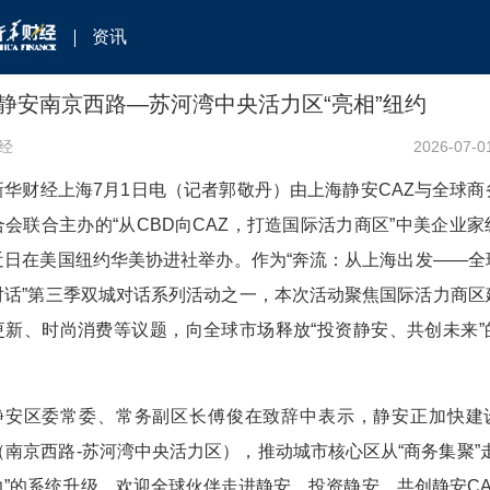
资讯
静安南京西路—苏河湾中央活力区“亮相”纽约
经
2026-07-0
新华财经上海7月1日电（记者郭敬丹）由上海静安CAZ与全球商
合会联合主办的“从CBD向CAZ，打造国际活力商区”中美企业家
近日在美国纽约华美协进社举办。作为“奔流：从上海出发——全
对话”第三季双城对话系列活动之一，本次活动聚焦国际活力商区
更新、时尚消费等议题，向全球市场释放“投资静安、共创未来”
。
静安区委常委、常务副区长傅俊在致辞中表示，静安正加快建
（南京西路-苏河湾中央活力区），推动城市核心区从“商务集聚”
力”的系统升级。欢迎全球伙伴走进静安、投资静安、共创静安CA