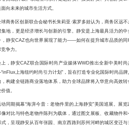
造面向未来的城市生活方式。
全球商务区创新联合会秘书长朱莉亚·索罗多娃认为，商务区远不
聚集地，更是经济增长与创新的引擎。静安是上海最具活力的中
一，静安CAZ也向世界展现了能力——如何在提升城市品质的同
球竞争力。
会上，静安CAZ联合国际时尚产业媒体WWD推出全新中美时尚
“inFlux上海纽约时尚引力计划”，旨在打造专业化国际时尚品
台，构建全链路商业落地体系，助力全球品牌将入华意向高效转
业价值。
活动同期揭幕“海湃今昔：老物件里的上海静安”美国巡展。展览
影像对比与特色老物件陈列为载体，通过图文展板、收藏物件和
形式，呈现静安从百年张园、南京西路到苏州河畔的城区变迁与