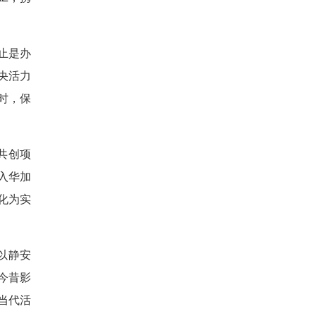
止是办
央活力
时，保
共创项
牌入华加
化为实
以静安
今昔影
当代活