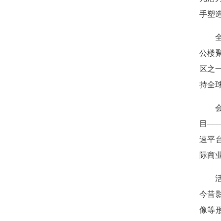
手塑
公楼
区之
持全
目——
速平
际商
今昔
像等