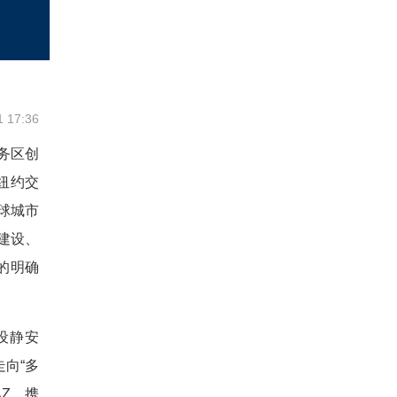
1 17:36
务区创
纽约交
球城市
建设、
的明确
设静安
走向“多
Z，携