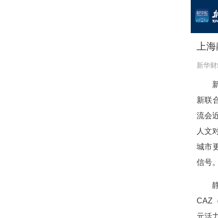
上海
新华财
新联
流会
人文
城市
信号
CAZ
元活