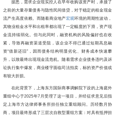
据悉，需求企业现实控人在早年收购该资产时，承接了
之前的大量存量债务与隐性民间借贷，对于稳定的租金现金
流产生高度依赖。而随着商业地产
宏观
环境的周期性波动，
其物业租金水平和出租率都出现了一定幅度的下滑，资产现
金流持续弱化。但与此同时，融资机构的风险偏好也在收
紧，导致再融资渠道受阻，该企业不得已通过短期高息融
资“借新还旧”，因而债务结构明显劣化、财务成本快速攀
升，以致最终出现现金流危机。随着需求企业债务违约及诉
讼执行集中爆发，商业楼宇面临司法拍卖，标的资产价值或
有较大折损。
在此背景下，上海东方国际商事调解院下设的上海庭外
重组中心于2025年7月受理了这一项目，并经征求意见后指
定上海市方达律师事务所担任独立重组顾问。历经数月协
商，项目最终形成了三层次自救型重组方案：对具有抵押担