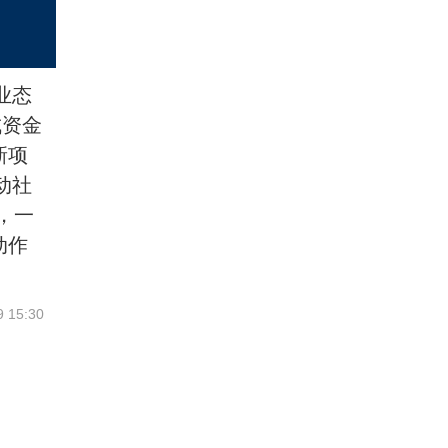
业态
成资金
新项
动社
，一
动作
9 15:30