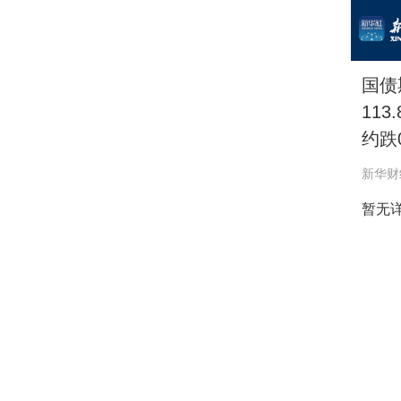
国债
113
约跌0
新华财
暂无