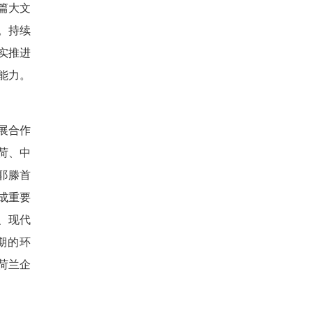
篇大文
。持续
实推进
能力。
展合作
荷、中
耶滕首
成重要
、现代
期的环
荷兰企