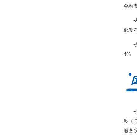
金融
•
部发
4%
度（
服务