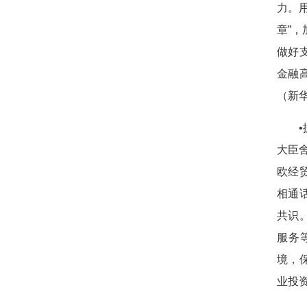
力。
章”
做好
金融
（新
大臣
欧经
相通
共识
服务
境，
业投