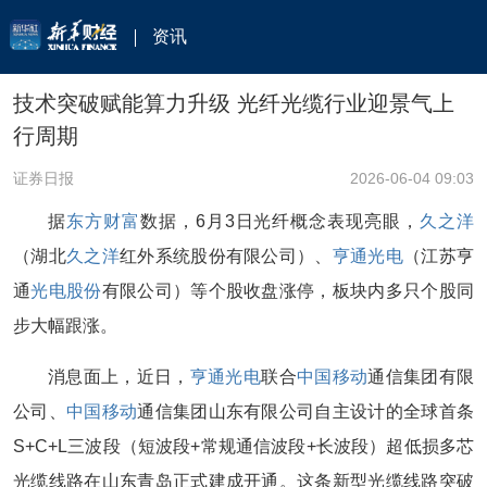
资讯
技术突破赋能算力升级 光纤光缆行业迎景气上
行周期
证券日报
2026-06-04 09:03
据
东方财富
数据，6月3日光纤概念表现亮眼，
久之洋
（湖北
久之洋
红外系统股份有限公司）、
亨通光电
（江苏亨
通
光电股份
有限公司）等个股收盘涨停，板块内多只个股同
步大幅跟涨。
消息面上，近日，
亨通光电
联合
中国移动
通信集团有限
公司、
中国移动
通信集团山东有限公司自主设计的全球首条
S+C+L三波段（短波段+常规通信波段+长波段）超低损多芯
光缆线路在山东青岛正式建成开通。这条新型光缆线路突破