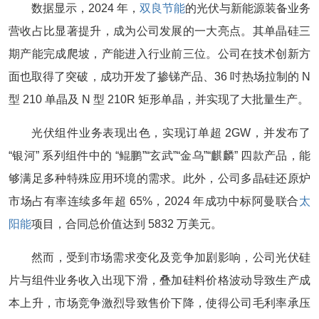
数据显示，2024 年，
双良节能
的光伏与新能源装备业务
营收占比显著提升，成为公司发展的一大亮点。其单晶硅三
期产能完成爬坡，产能进入行业前三位。公司在技术创新方
面也取得了突破，成功开发了掺锑产品、36 吋热场拉制的 N
型 210 单晶及 N 型 210R 矩形单晶，并实现了大批量生产。
光伏组件业务表现出色，实现订单超 2GW，并发布了
“银河” 系列组件中的 “鲲鹏”“玄武”“金乌”“麒麟” 四款产品，能
够满足多种特殊应用环境的需求。此外，公司多晶硅还原炉
市场占有率连续多年超 65%，2024 年成功中标阿曼联合
太
阳能
项目，合同总价值达到 5832 万美元。
然而，受到市场需求变化及竞争加剧影响，公司光伏硅
片与组件业务收入出现下滑，叠加硅料价格波动导致生产成
本上升，市场竞争激烈导致售价下降，使得公司毛利率承压