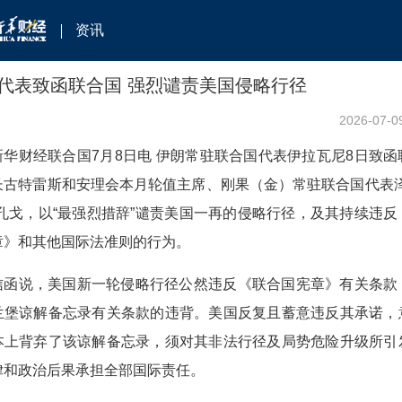
资讯
代表致函联合国 强烈谴责美国侵略行径
2026-07-0
新华财经联合国7月8日电 伊朗常驻联合国代表伊拉瓦尼8日致函
长古特雷斯和安理会本月轮值主席、刚果（金）常驻联合国代表泽
穆孔戈，以“最强烈措辞”谴责美国一再的侵略行径，及其持续违反
章》和其他国际法准则的行为。
信函说，美国新一轮侵略行径公然违反《联合国宪章》有关条款
兰堡谅解备忘录有关条款的违背。美国反复且蓄意违反其承诺，
本上背弃了该谅解备忘录，须对其非法行径及局势危险升级所引
律和政治后果承担全部国际责任。