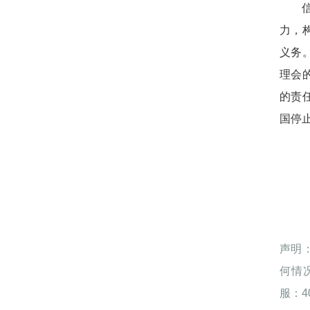
力，
义务
理会
的责
国停
声明
何情
服：40