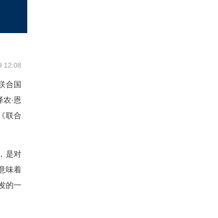
9 12:08
联合国
农·恩
《联合
，是对
意味着
发的一