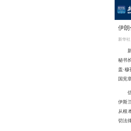
伊朗
新华社
秘书
盖·
国宪
伊斯
从根
切法