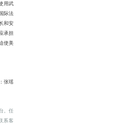
使用武
国际法
长和安
应承担
迫使美
：张瑶
台。任
联系客