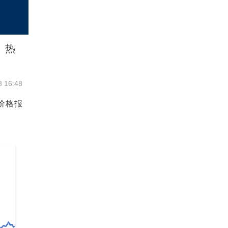
、热
8 16:48
价格报