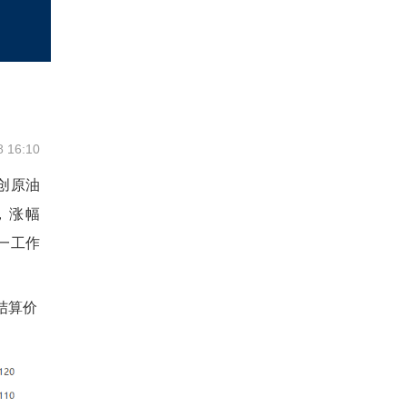
8 16:10
联创原油
点，涨幅
前一工作
结算价