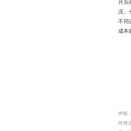
月后
况。
不同
成本
声明
何情