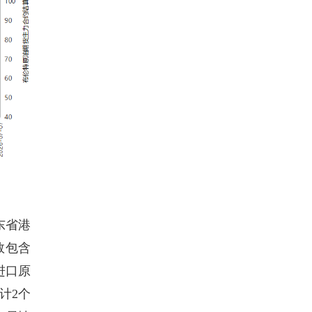
东省港
数包含
进口原
计2个