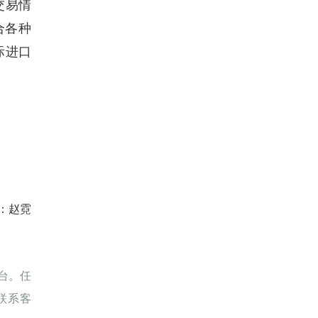
交易情
合各种
际进口
：赵霓
台。任
联系客