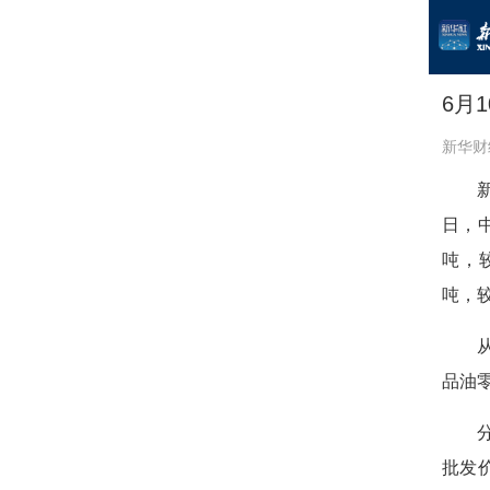
6月
新华财
日，
吨，
吨，
品油
批发