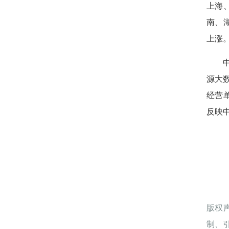
上海
南、
上涨
源大
经营
反映
版权
制、