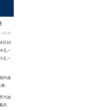
吨
1 10:20
月10
6元／
3元／
国内成
浓厚。
西汽油
重庆、