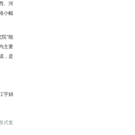
西、河
格小幅
院“能
内主要
成，是
江宇娟
形式复