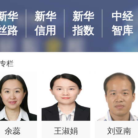
新华
新华
新华
中经
丝路
信用
指数
智库
专栏
余蕊
王淑娟
刘亚南