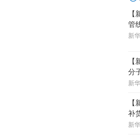
【
管
红
新
【
分
新
【新
补
新