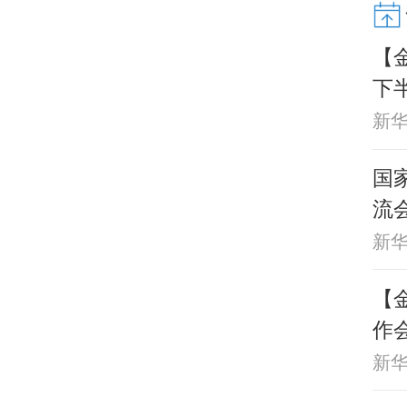
【
下
新
国
流
新
【
作
新