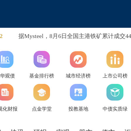
2
据Mysteel，8月6日全国主港铁矿累计成交44
吨，环比下跌50.71%；本月平均每日成交68.
吨，环比下跌1.58%。当天远期现货累计成
78.5万吨（6笔），环比下跌17.80%，其中
成交量为61.5万吨。
新华观债
基金排行榜
城市经济榜
上市公司榜
视化财报
点金学堂
投教基地
中债实质绿