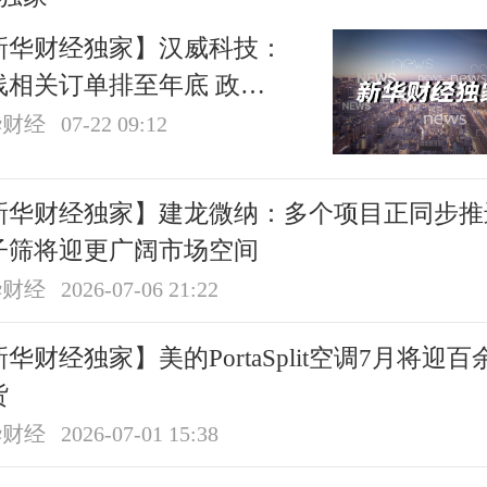
新华财经独家】汉威科技：
线相关订单排至年底 政策
利仍处于释放期
华财经
07-22 09:12
新华财经独家】建龙微纳：多个项目正同步推
子筛将迎更广阔市场空间
华财经
2026-07-06 21:22
华财经独家】美的PortaSplit空调7月将迎百
货
华财经
2026-07-01 15:38