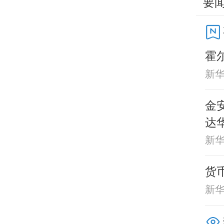
要
霍
新
金
达
新
货
新