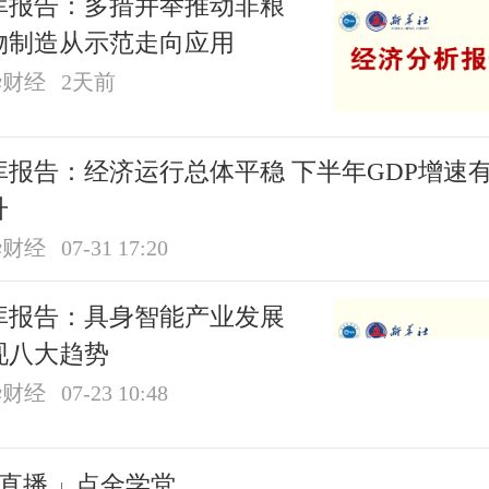
库报告：多措并举推动非粮
物制造从示范走向应用
华财经
2天前
报告：经济运行总体平稳 下半年GDP增速有望
升
华财经
07-31 17:20
库报告：具身智能产业发展
现八大趋势
华财经
07-23 10:48
直播
点金学堂
|