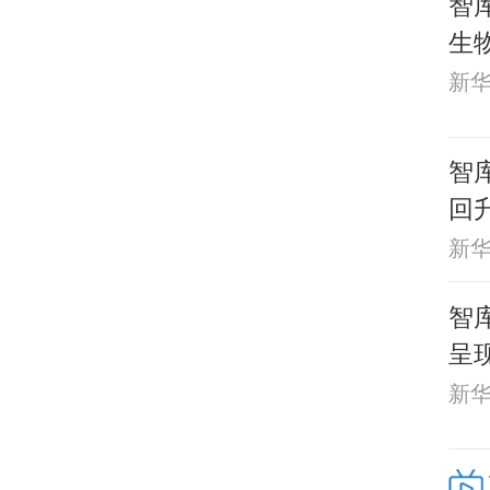
智
生
新
智库
回
新
智
呈
新