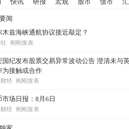
闻
快讯
研报
宏观
股市
债市
要闻
尔木兹海峡通航协议接近敲定？
华社
刚刚发表
安国纪发布股票交易异常波动公告 澄清未与
华为接触或合作
华财经
刚刚发表
币市场日报：8月6日
华财经
刚刚发表
独家