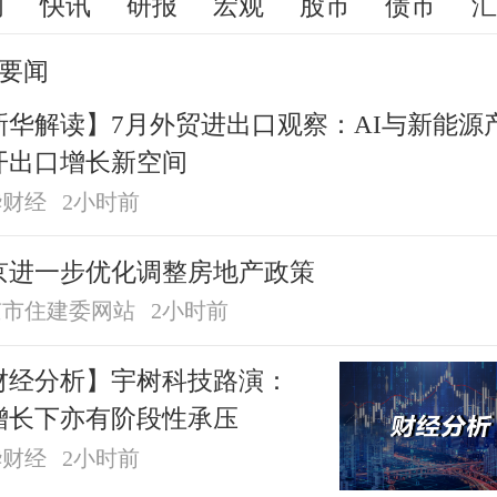
闻
快讯
研报
宏观
股市
债市
要闻
新华解读】7月外贸进出口观察：AI与新能源
开出口增长新空间
华财经
2小时前
京进一步优化调整房地产政策
京市住建委网站
2小时前
财经分析】宇树科技路演：
增长下亦有阶段性承压
华财经
2小时前