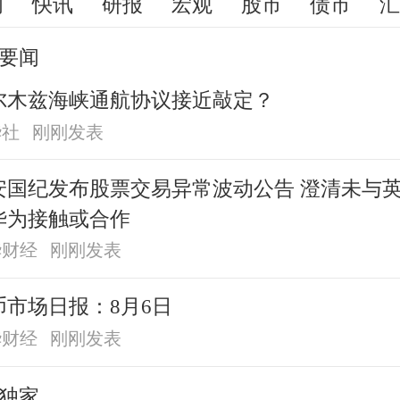
闻
快讯
研报
宏观
股市
债市
要闻
尔木兹海峡通航协议接近敲定？
华社
刚刚发表
安国纪发布股票交易异常波动公告 澄清未与
华为接触或合作
华财经
刚刚发表
币市场日报：8月6日
华财经
刚刚发表
独家