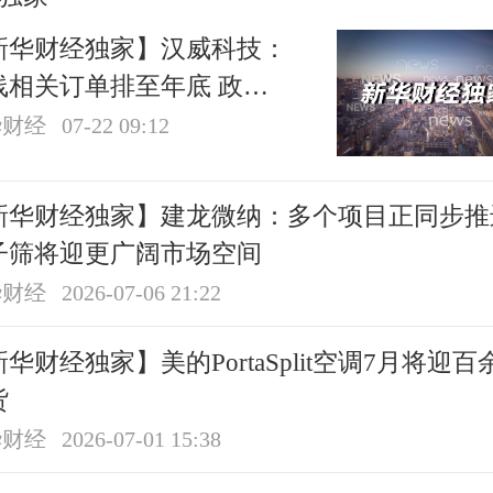
新华财经独家】汉威科技：
线相关订单排至年底 政策
利仍处于释放期
华财经
07-22 09:12
新华财经独家】建龙微纳：多个项目正同步推
子筛将迎更广阔市场空间
华财经
2026-07-06 21:22
华财经独家】美的PortaSplit空调7月将迎百
货
华财经
2026-07-01 15:38