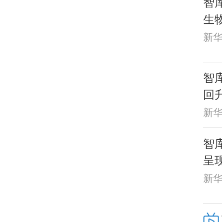
智
生
新
智库
回
新
智
呈
新