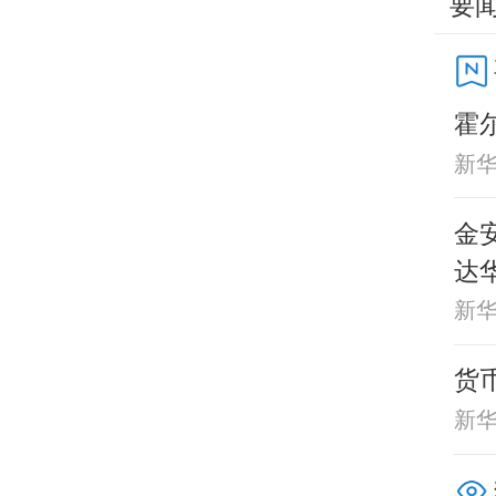
要
霍
新
金
达
新
货
新