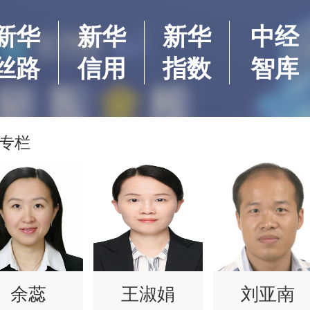
新华
新华
新华
中经
丝路
信用
指数
智库
专栏
余蕊
王淑娟
刘亚南