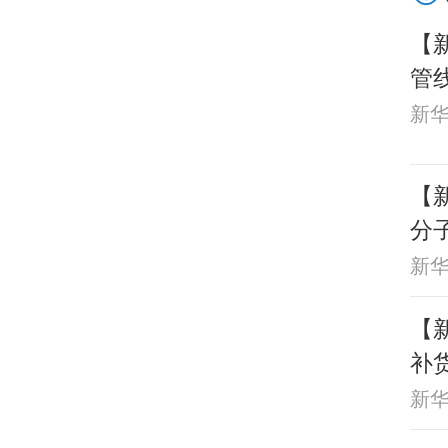
【
管
红
新
【
分
新
【新
补
新