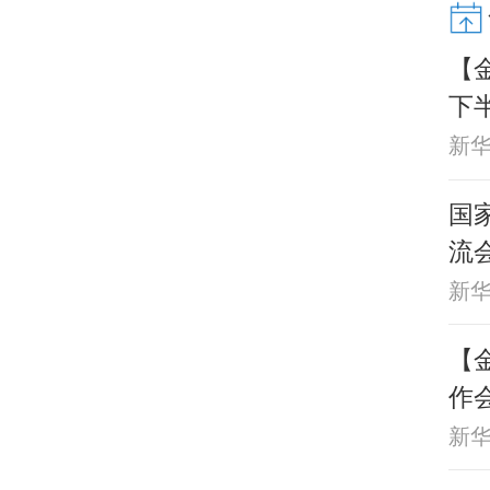
【
下
新
国
流
新
【
作
新