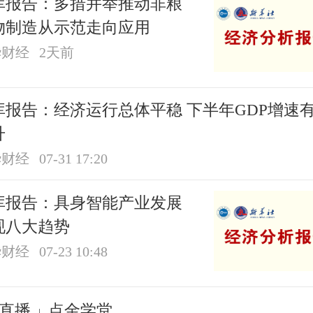
库报告：多措并举推动非粮
物制造从示范走向应用
华财经
2天前
报告：经济运行总体平稳 下半年GDP增速有望
升
华财经
07-31 17:20
库报告：具身智能产业发展
现八大趋势
华财经
07-23 10:48
直播
点金学堂
|