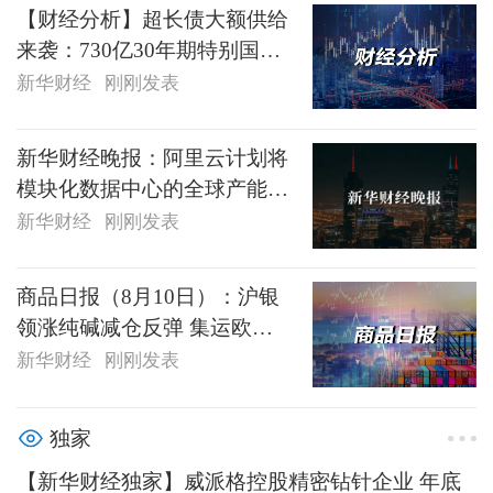
【财经分析】超长债大额供给
来袭：730亿30年期特别国债
本周新发，长端收益率何去何
新华财经
刚刚发表
从？
新华财经晚报：阿里云计划将
模块化数据中心的全球产能提
升两倍以上
新华财经
刚刚发表
商品日报（8月10日）：沪银
领涨纯碱减仓反弹 集运欧线
显著回落
新华财经
刚刚发表
独家
【新华财经独家】威派格控股精密钻针企业 年底