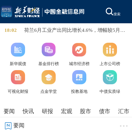
搜索
18:02
荷兰6月工业产出同比增长4.6%，增幅较5月
6.8%回落至近三月低点，3月以来持续同比正增
长。
新华观债
基金排行榜
城市经济榜
上市公司榜
可视化财报
点金学堂
投教基地
中债实质绿
要闻
快讯
研报
宏观
股市
债市
汇市
要闻