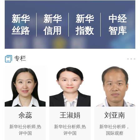
新华
新华
新华
中经
丝路
信用
指数
智库
专栏
余蕊
王淑娟
刘亚南
新华社分析师,热
新华社分析师,热
新华社分析师，
评中国
评中国
国际观察