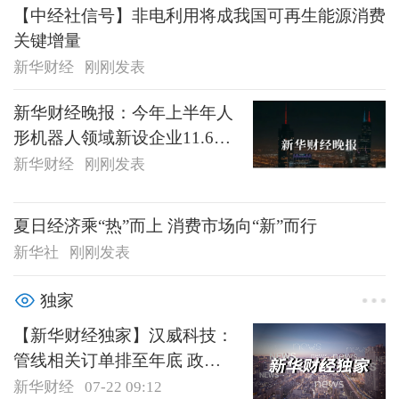
【中经社信号】非电利用将成我国可再生能源消费
关键增量
新华财经
刚刚发表
新华财经晚报：今年上半年人
形机器人领域新设企业11.6万
户
新华财经
刚刚发表
夏日经济乘“热”而上 消费市场向“新”而行
新华社
刚刚发表
独家
【新华财经独家】汉威科技：
管线相关订单排至年底 政策
红利仍处于释放期
新华财经
07-22 09:12