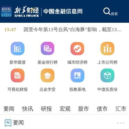
搜索
15:47
因受今年第13号台风“白海豚”影响，截至13时
58分，上海轮渡已全线停航。
新华观债
基金排行榜
城市经济榜
上市公司榜
可视化财报
点金学堂
投教基地
中债实质绿
要闻
快讯
研报
宏观
股市
债市
汇市
要闻