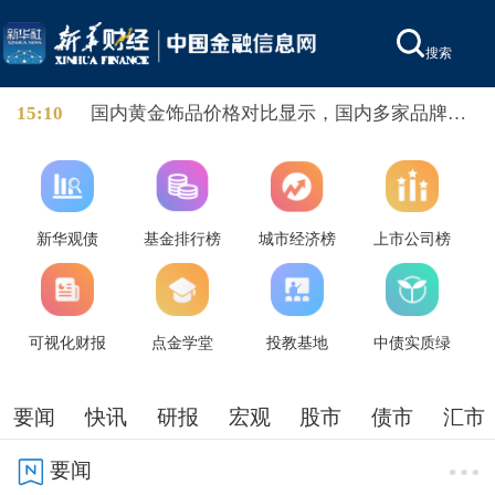
搜索
15:10
国内黄金饰品价格对比显示，国内多家品牌足
金饰品价格重返1300元，其中周生生足金饰品
报1315元/克，周大福报价1308元/克，老庙黄
金报价1310元/克。
新华观债
基金排行榜
城市经济榜
上市公司榜
可视化财报
点金学堂
投教基地
中债实质绿
要闻
快讯
研报
宏观
股市
债市
汇市
要闻