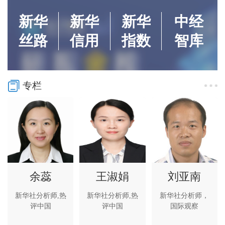
新华
新华
新华
中经
丝路
信用
指数
智库
专栏
余蕊
王淑娟
刘亚南
新华社分析师,热
新华社分析师,热
新华社分析师，
评中国
评中国
国际观察