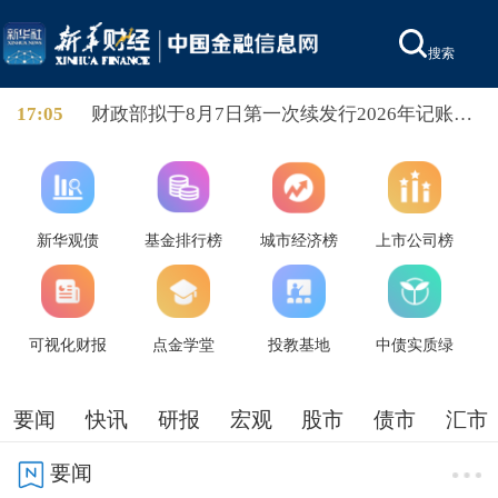
搜索
17:05
财政部拟于8月7日第一次续发行2026年记账式
附息（十四期）国债。本次续发行国债为1年期
固定利率附息债，竞争性招标面值总额1400亿
元，进行甲类成员追加投标。票面利率与之前
发行的同期国债相同，为1.07%。本次续发行国
债招标结束至2026年8月10日进行分销，8月12
新华观债
基金排行榜
城市经济榜
上市公司榜
日起与之前发行的同期国债合并上市交易。
可视化财报
点金学堂
投教基地
中债实质绿
要闻
快讯
研报
宏观
股市
债市
汇市
要闻