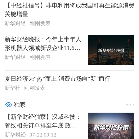
【中经社信号】非电利用将成我国可再生能源消费
关键增量
新华财经
刚刚发表
新华财经晚报：今年上半年人
形机器人领域新设企业11.6万
户
新华财经
刚刚发表
夏日经济乘“热”而上 消费市场向“新”而行
新华社
刚刚发表
独家
【新华财经独家】汉威科技：
管线相关订单排至年底 政策
红利仍处于释放期
新华财经
07-22 09:12