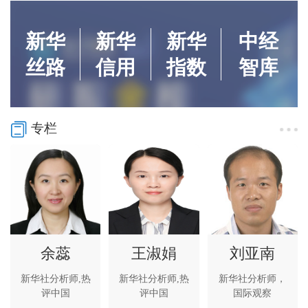
新华
新华
新华
中经
丝路
信用
指数
智库
专栏
余蕊
王淑娟
刘亚南
新华社分析师,热
新华社分析师,热
新华社分析师，
评中国
评中国
国际观察