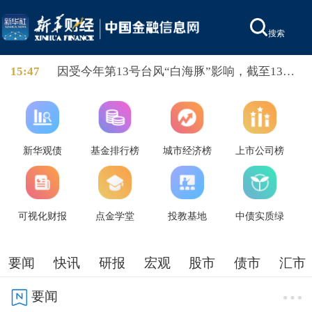
搜索
15:47
因受今年第13号台风“白海豚”影响，截至13时
58分，上海轮渡已全线停航。
新华观债
基金排行榜
城市经济榜
上市公司榜
可视化财报
点金学堂
投教基地
中债实质绿
要闻
快讯
研报
宏观
股市
债市
汇市
要闻