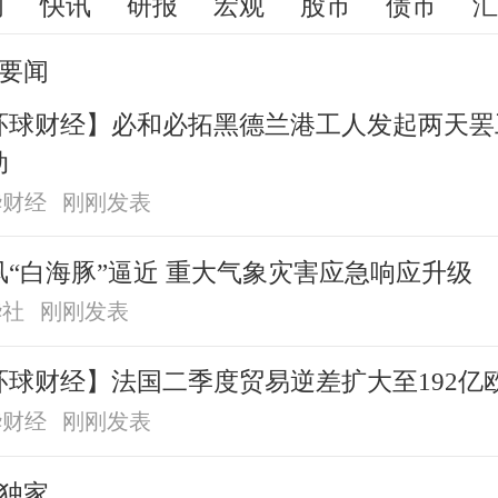
闻
快讯
研报
宏观
股市
债市
要闻
环球财经】必和必拓黑德兰港工人发起两天罢
动
华财经
刚刚发表
风“白海豚”逼近 重大气象灾害应急响应升级
华社
刚刚发表
环球财经】法国二季度贸易逆差扩大至192亿
华财经
刚刚发表
独家