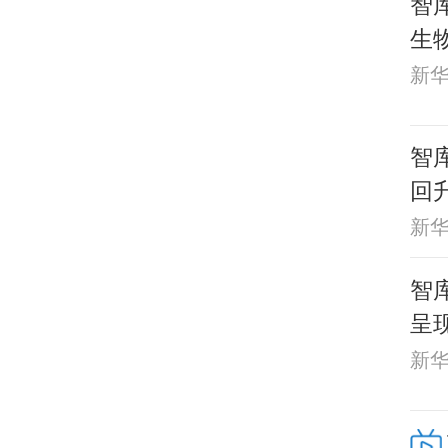
智
生
新
智库
回
新
智
呈
新