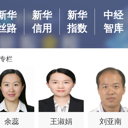
新华
新华
新华
中经
丝路
信用
指数
智库
专栏
余蕊
王淑娟
刘亚南