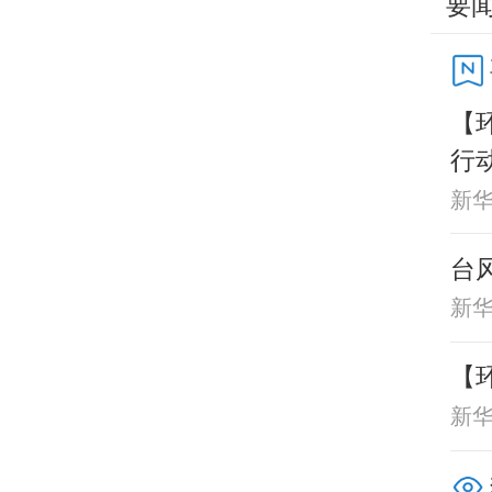
要
【
行
新
台
新
【
新