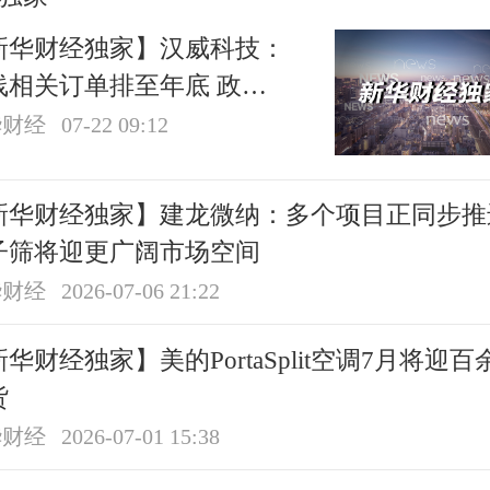
新华财经独家】汉威科技：
线相关订单排至年底 政策
利仍处于释放期
华财经
07-22 09:12
新华财经独家】建龙微纳：多个项目正同步推
子筛将迎更广阔市场空间
华财经
2026-07-06 21:22
华财经独家】美的PortaSplit空调7月将迎百
货
华财经
2026-07-01 15:38