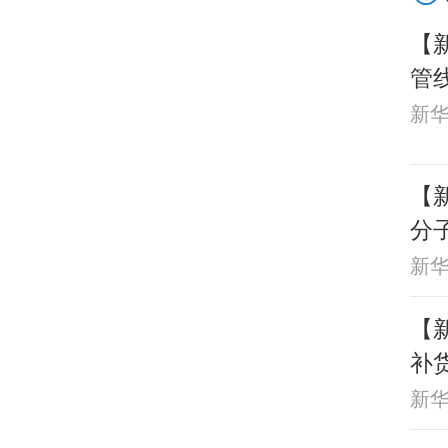
【
管
红
新
【
分
新
【新
补
新