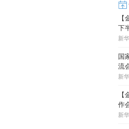
【
下
新
国
流
新
【
作
新