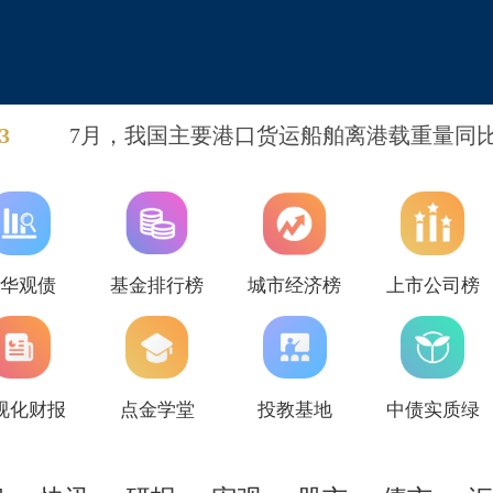
3
7月，我国主要港口货运船舶离港载重量同
长56.4%，增速比6月大幅提高38.9个百分点
中，滚装货船载重量同比增长87.1%。
新华观债
基金排行榜
城市经济榜
上市公司榜
视化财报
点金学堂
投教基地
中债实质绿