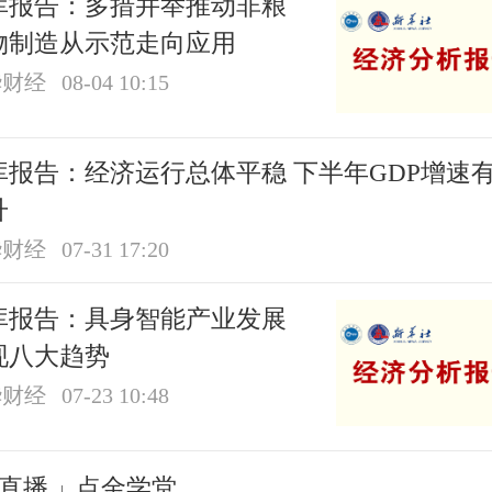
库报告：多措并举推动非粮
物制造从示范走向应用
华财经
08-04 10:15
报告：经济运行总体平稳 下半年GDP增速有望
升
华财经
07-31 17:20
库报告：具身智能产业发展
现八大趋势
华财经
07-23 10:48
直播
点金学堂
|